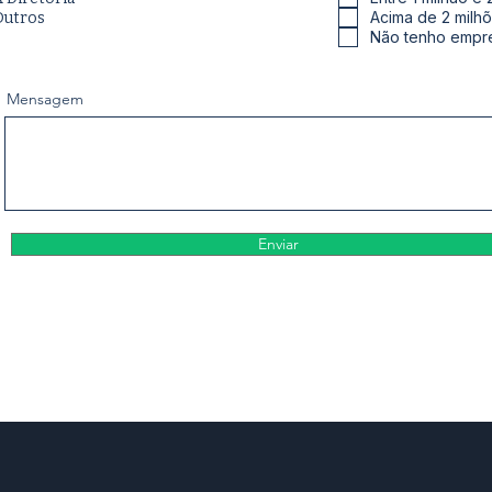
a
Acima de 2 milh
Outros
t
Não tenho empr
ó
r
i
Mensagem
o
Enviar