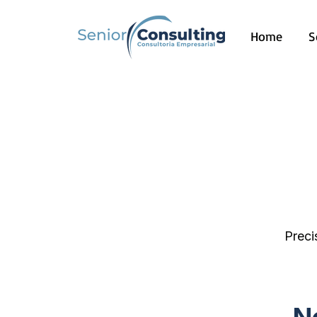
Home
S
Preci