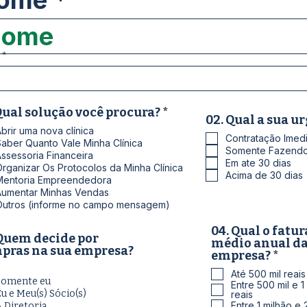
ome
O
Qual solução você procura?
*
02. Qual a sua u
b
brir uma nova clínica
r
Contratação Imedi
aber Quanto Vale Minha Clínica
i
Somente Fazendo
ssessoria Financeira
g
Em ate 30 dias
rganizar Os Protocolos da Minha Clínica
a
Acima de 30 dias
Mentoria Empreendedora
t
Aumentar Minhas Vendas
ó
Outros (informe no campo mensagem)
r
i
04. Qual o fat
o
 Quem decide por
médio anual da
pras na sua empresa?
O
empresa?
*
b
Até 500 mil reais
r
Somente eu
Entre 500 mil e 1
i
u e Meu(s) Sócio(s)
reais
g
Entre 1 milhão e 
 Diretoria