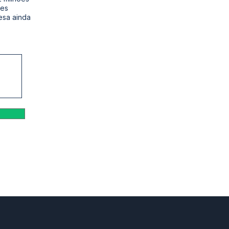
ões
esa ainda