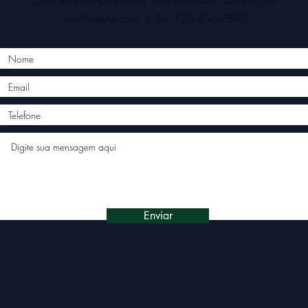
500 Terry Francois Street, San Francisco, CA 94158
info@mysite.com
| Tel: 123-456-7890
Enviar