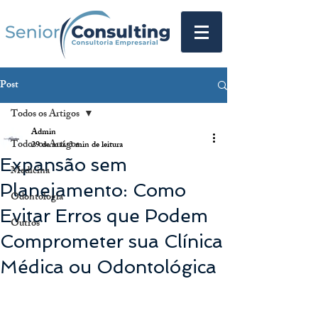
Post
Todos os Artigos
Admin
Todos os Artigos
29 de mai.
3 min de leitura
Expansão sem
Medicina
Planejamento: Como
Odontologia
Evitar Erros que Podem
Outros
Comprometer sua Clínica
Médica ou Odontológica