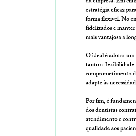
da empresa. Em clín
estratégia eficaz par
forma flexível. No e
fidelizados e manter
mais vantajosa a lon
O ideal é adotar um 
tanto a flexibilidad
comprometimento dos 
adapte às necessida
Por fim, é fundamen
dos dentistas contra
atendimento e contri
qualidade aos pacien