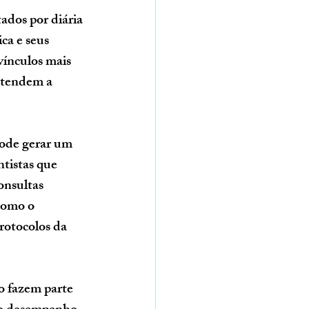
ados por diária 
a e seus 
vínculos mais 
 tendem a 
ode gerar um 
tistas que 
onsultas 
como o 
otocolos da 
o fazem parte 