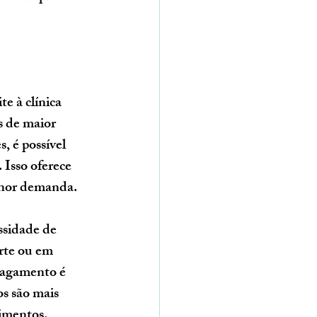
te à clínica 
 de maior 
 é possível 
 Isso oferece 
enor demanda.
ssidade de 
rte ou em 
 pagamento é 
s são mais 
dimentos.