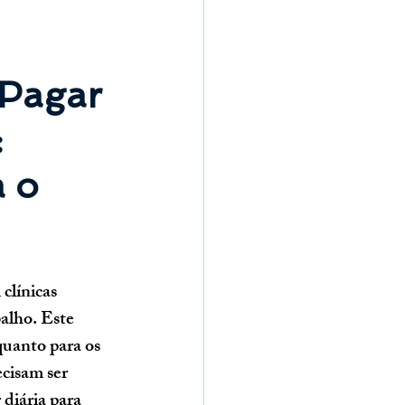
 Pagar 
 
 o 
clínicas 
alho. Este 
quanto para os 
cisam ser 
diária para 