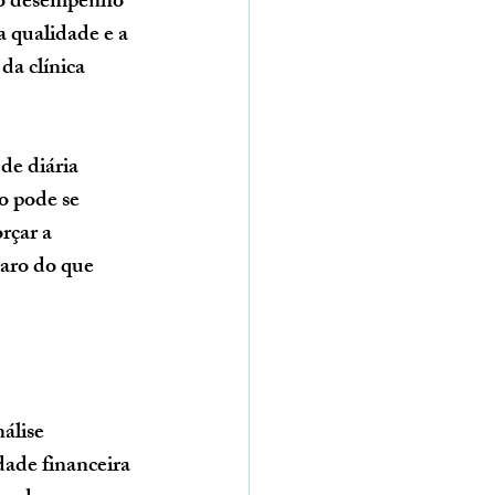
o o desempenho 
 qualidade e a 
da clínica 
e diária 
o pode se 
rçar a 
caro do que 
álise 
ade financeira 