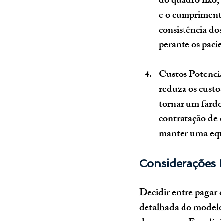
do quadro fixo,
e o cumpriment
consistência do
perante os paci
Custos Potenc
reduza os custo
tornar um fardo
contratação de 
manter uma equ
Considerações F
Decidir entre pagar d
detalhada do modelo