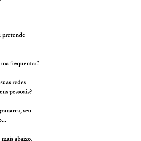
ê pretende 
tuma frequentar?
suas redes 
ens pessoais?
gomarca, seu 
...
 mais abaixo.