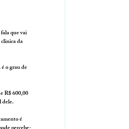
fala que vai 
clinica da 
é o grau de 
e R$ 600,00 
 dele.
tamento é 
pode percebe-