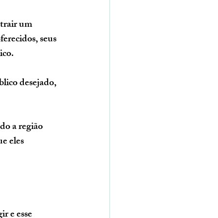
trair um 
ferecidos, seus 
ico.
ico desejado, 
do a região 
e eles 
!
ir e esse 