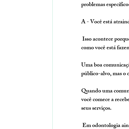
problemas específico
A - Você está atrain
 Isso acontece porque há um desalinhamento entre o seu perfil de cliente ideal e a forma 
como você está fazen
Uma boa comunicação 
público-alvo, mas o
Quando uma comunica
você comece a recebe
seus serviços.
 Em odontologia ainda persiste o problema praticamente estrutural da não cobrança da 