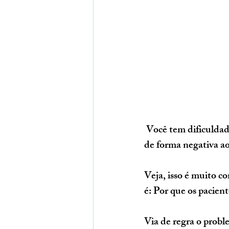
 Você tem dificuldades de fechar os seus planos de tratamento? Seu cliente costuma reagir 
de forma negativa ao
Veja, isso é muito c
é: Por que os pacien
Via de regra o probl