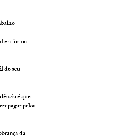
rabalho
l do seu 
dência é que 
er pagar pelos 