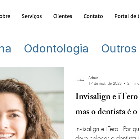
obre
Serviços
Clientes
Contato
Portal de
na
Odontologia
Outros
Admin
17 de mai. de 2023
2 min d
Invisalign e iTero
mas o dentista é o
Invisalign e iTero - Por
deve colocar o dentista 