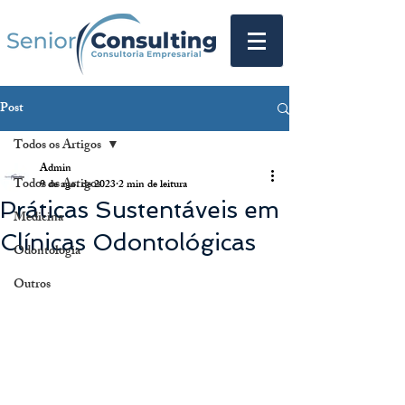
Post
Todos os Artigos
Admin
Todos os Artigos
9 de ago. de 2023
2 min de leitura
Práticas Sustentáveis em
Medicina
Clínicas Odontológicas
Odontologia
Outros