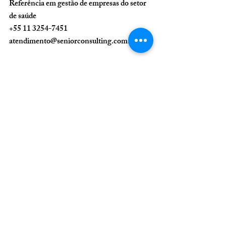
Referência em gestão de empresas do setor 
de saúde
+55 11 3254-7451
atendimento@seniorconsulting.com.br
Sustentabilidade financeira em clínicas odontológicas e médicas
Inteligência Emocional
educar os pacientes
gestão clinica odontologia
Protocolo de Descarte de Resíduos Cirúrgicos
Odontologia
Posts Relacionados
Ver tudo