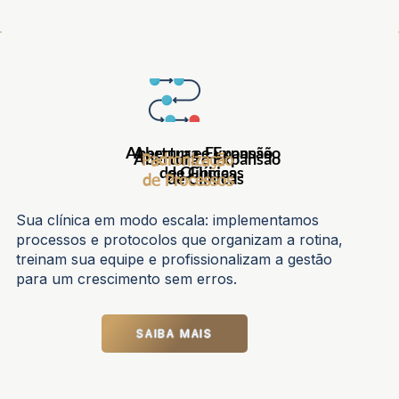
Abertura e Expansão
Abertura e Expansão
Abertura e Expansão
Padronização
de Clínicas
de Clínicas
de Clínicas
de Processos
Sua clínica em modo escala: implementamos
processos e protocolos que organizam a rotina,
treinam sua equipe e profissionalizam a gestão
para um crescimento sem erros.
SAIBA MAIS