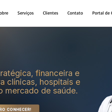
obre
Serviços
Clientes
Contato
Portal de
tratégica, financeira e
a clínicas, hospitais e
do mercado de saúde.
RO CONHECER!