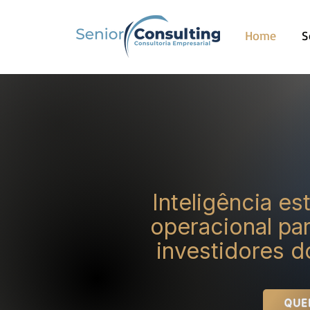
Home
S
Inteligência es
operacional par
investidores 
QUE