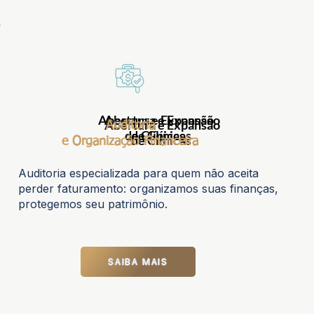
Abertura e Expansão
Abertura e Expansão
Abertura e Expansão
Auditoria
de Clínicas
de Clínicas
de Clínicas
e Organização Financeira
Auditoria especializada para quem não aceita
perder faturamento: organizamos suas finanças,
protegemos seu patrimônio.
SAIBA MAIS