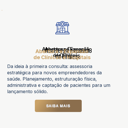
Abertura e Expansão
Abertura e Expansão
Abertura e Expansão
Abertura e Expansão
de Clínicas
de Clínicas
de Clínicas
de Clínicas e Hospitais
Da ideia à primeira consulta: assessoria
estratégica para novos empreendedores da
saúde. Planejamento, estruturação física,
administrativa e captação de pacientes para um
lançamento sólido.
SAIBA MAIS