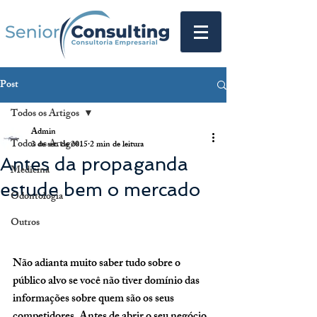
Post
Todos os Artigos
Admin
Todos os Artigos
3 de set. de 2015
2 min de leitura
Antes da propaganda
Medicina
estude bem o mercado
Odontologia
Outros
Não adianta muito saber tudo sobre o 
público alvo se você não tiver domínio das 
informações sobre quem são os seus 