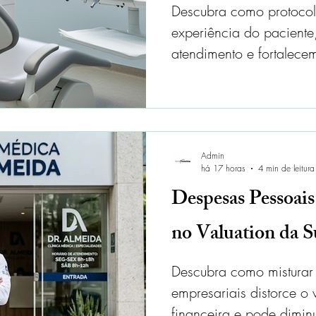
Descubra como protoco
experiência do pacient
atendimento e fortalecem
médicas e odontológica
Admin
há 17 horas
4 min de leitura
Despesas Pessoais
no Valuation da 
Descubra como misturar
empresariais distorce o 
financeira e pode dimin