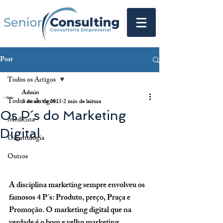
Post
Todos os Artigos
Admin
Todos os Artigos
3 de set. de 2015
2 min de leitura
Os P´s do Marketing
Medicina
Digital
Odontologia
Outros
A disciplina marketing sempre envolveu os 
famosos 4 P´s: Produto, preço, Praça e 
Promoção. O marketing digital que na 