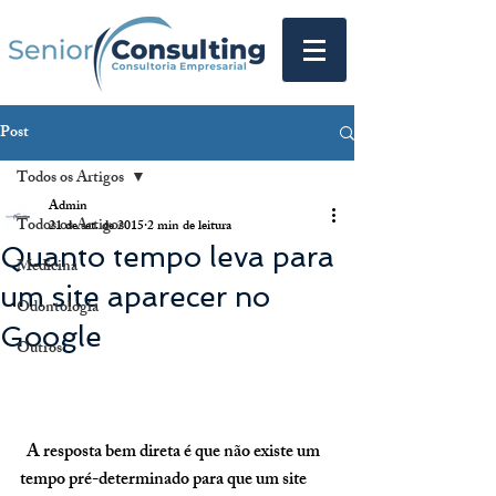
Post
Todos os Artigos
Admin
Todos os Artigos
21 de set. de 2015
2 min de leitura
Quanto tempo leva para
Medicina
um site aparecer no
Odontologia
Google
Outros
  A resposta bem direta é que não existe um 
tempo pré-determinado para que um site 