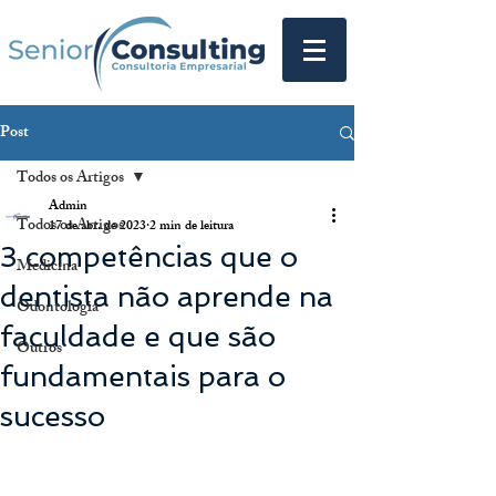
Post
Todos os Artigos
Admin
Todos os Artigos
17 de abr. de 2023
2 min de leitura
3 competências que o
Medicina
dentista não aprende na
Odontologia
faculdade e que são
Outros
fundamentais para o
sucesso