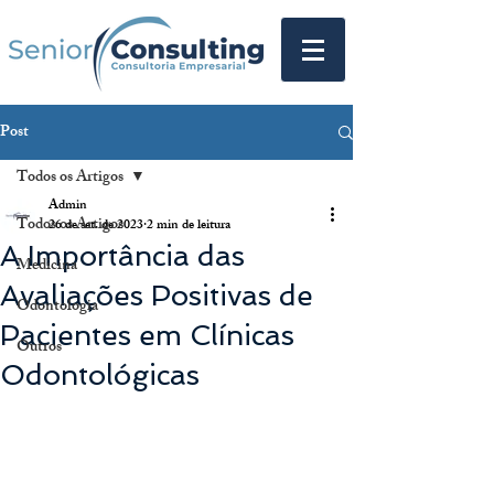
Post
Todos os Artigos
Admin
Todos os Artigos
26 de set. de 2023
2 min de leitura
A Importância das
Medicina
Avaliações Positivas de
Odontologia
Pacientes em Clínicas
Outros
Odontológicas