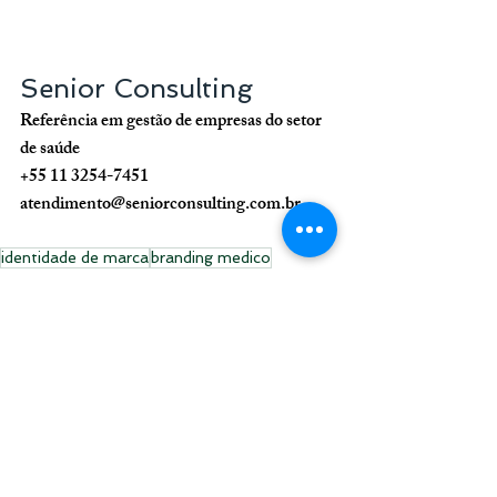
Senior Consulting
Referência em gestão de empresas do setor 
de saúde
+55 11 3254-7451
atendimento@seniorconsulting.com.br
identidade de marca
branding medico
identidade visual clinica médica
reputação médica
reputação da clínica odontológica
imagem do médico ou dentista
branding dentistas
Odontologia
Medicina