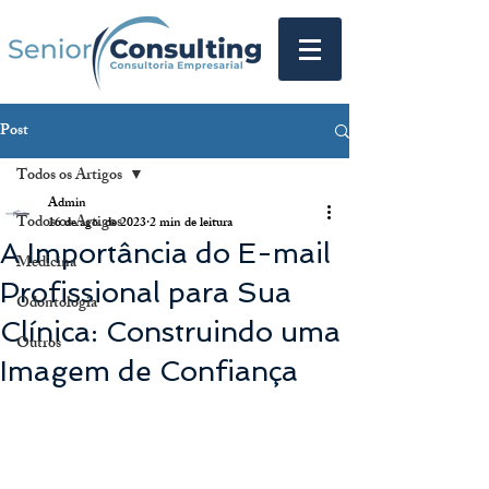
Post
Todos os Artigos
Admin
Todos os Artigos
16 de ago. de 2023
2 min de leitura
A Importância do E-mail
Medicina
Profissional para Sua
Odontologia
Clínica: Construindo uma
Outros
Imagem de Confiança