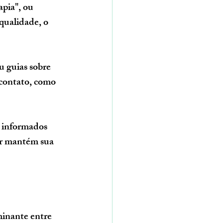
apia", ou 
qualidade, o 
 guias sobre 
 contato, como 
s informados 
ar mantém sua 
minante entre 