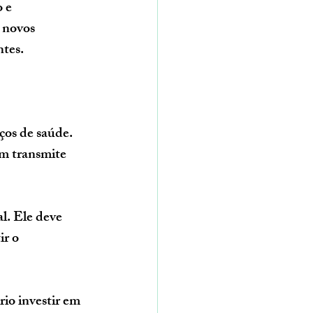
 e 
 novos 
ntes.
ços de saúde. 
ém transmite 
l. Ele deve 
ir o 
rio investir em 