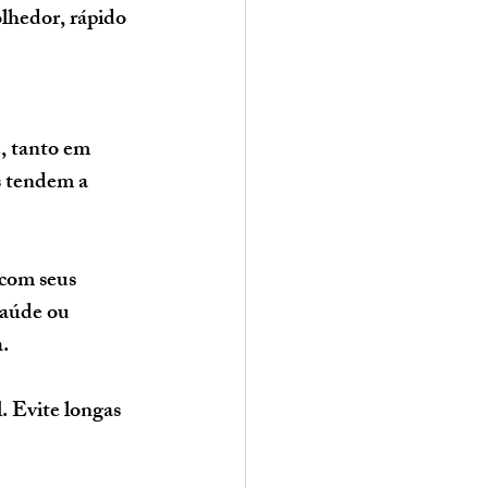
lhedor, rápido 
, tanto em 
s tendem a 
 com seus 
saúde ou 
a.
. Evite longas 