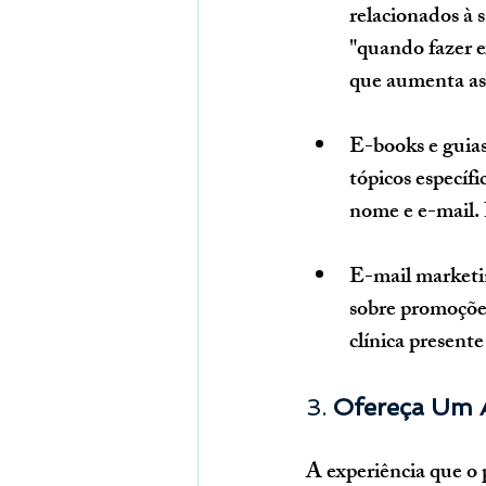
relacionados à s
"quando fazer e
que aumenta as 
E-books e guia
tópicos específ
nome e e-mail. 
E-mail market
sobre promoções
clínica present
3. 
Ofereça Um 
A experiência que o p