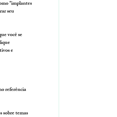
como "implantes 
rar seu 
ue você se 
lique 
ivos e 
o referência 
s sobre temas 