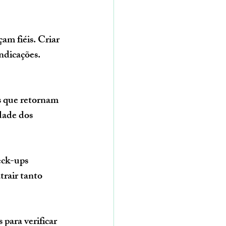
am fiéis. Criar 
ndicações.
s que retornam 
dade dos 
ck-ups 
rair tanto 
para verificar 