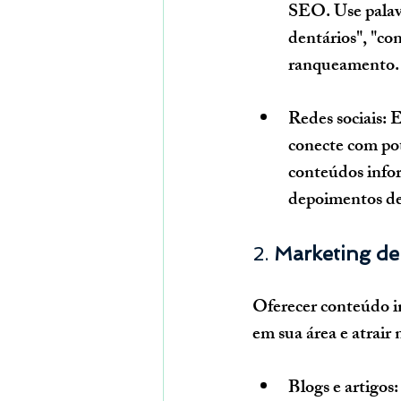
SEO. Use palavr
dentários", "co
ranqueamento.
Redes sociais
: 
conecte com pot
conteúdos infor
depoimentos de
2. 
Marketing de
Oferecer conteúdo in
em sua área e atrair
Blogs e artigos
: