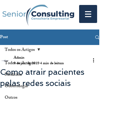
Post
Todos os Artigos
Admin
Todos os Artigos
9 de jan. de 2018
4 min de leitura
Como atrair pacientes
Medicina
pelas redes sociais
Odontologia
Outros