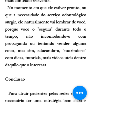
mais conteúdo relevante. 
  No momento em que ele estiver pronto, ou 
que a necessidade do serviço odontológico 
surgir, ele naturalmente vai lembrar de você, 
porque você o "seguiu" durante todo o 
tempo, não incomodando-o com 
propaganda ou tentando vender alguma 
coisa, mas sim, educando-o, "nutrindo-o" 
com dicas, tutoriais, mais vídeos uteis dentro 
daquilo que o interessa.
Conclusão
  Para 
atrair pacientes pelas redes sociais
 é 
necessário ter uma estratégia bem clara e 
definida. Ela começa com o conteúdo que é 
o meio mas não fim. Fornecer conteúdo de 
qualidade sem um objetivo bem definido e 