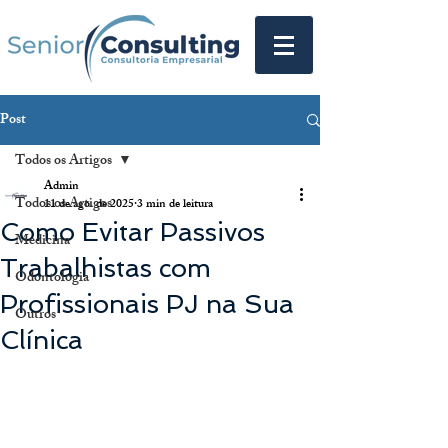
Post
Todos os Artigos
Admin
Todos os Artigos
11 de ago. de 2025
3 min de leitura
Como Evitar Passivos
Medicina
Trabalhistas com
Odontologia
Profissionais PJ na Sua
Outros
Clínica