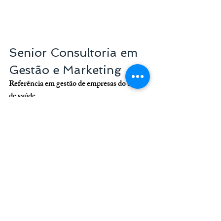
Senior Consultoria em 
Gestão e Marketing
Referência em gestão de empresas do setor 
de saúde
+55 11 3254-7451
atendimento@seniorgestaoemarketing.com
.br
como contratar dentistas
formas de contratar dentistas
formas de contratação e pagamento de dentistas
problemas trabalhistas com dentistas