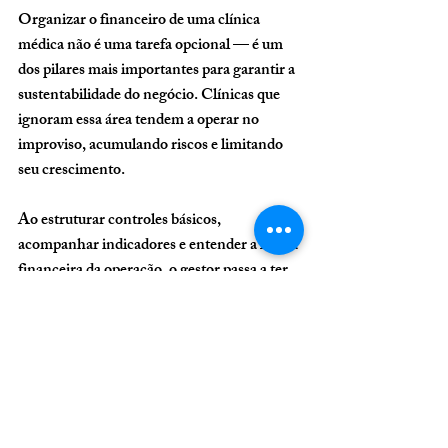
Organizar o financeiro de uma clínica 
médica não é uma tarefa opcional — é um 
dos pilares mais importantes para garantir a 
sustentabilidade do negócio. Clínicas que 
ignoram essa área tendem a operar no 
improviso, acumulando riscos e limitando 
seu crescimento.
Ao estruturar controles básicos, 
acompanhar indicadores e entender a lógica 
financeira da operação, o gestor passa a ter 
clareza sobre o negócio. Isso permite 
decisões mais assertivas, maior segurança e 
melhores resultados ao longo do tempo.
Se existe um conselho essencial para quem 
está começando ou já opera uma clínica, é 
este: não espere o problema aparecer para 