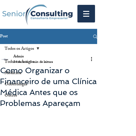
Post
Todos os Artigos
Admin
Todos os Artigos
24 de mar.
5 min de leitura
Como Organizar o
Medicina
Financeiro de uma Clínica
Odontologia
Médica Antes que os
Outros
Problemas Apareçam