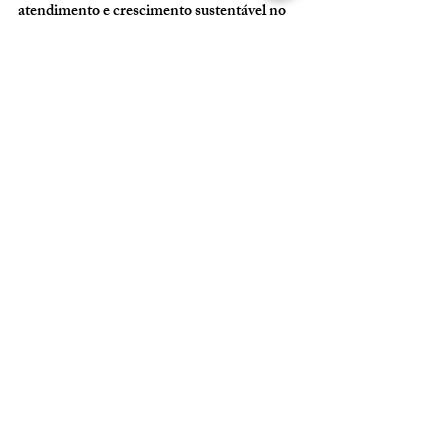
atendimento e crescimento sustentável no 
setor de saúde.
Para mais informações 
sobre nosso trabalho e 
como podemos ajudar 
sua clínica ou 
consultório, entre em 
contato!