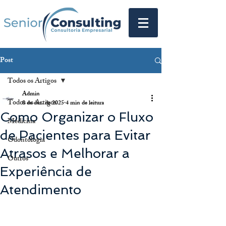
Post
Todos os Artigos
Admin
Todos os Artigos
8 de dez. de 2025
4 min de leitura
Como Organizar o Fluxo
Medicina
de Pacientes para Evitar
Odontologia
Atrasos e Melhorar a
Outros
Experiência de
Atendimento