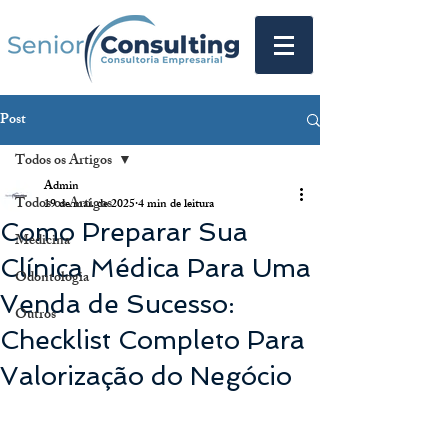
Post
Todos os Artigos
Admin
Todos os Artigos
19 de mai. de 2025
4 min de leitura
Como Preparar Sua
Medicina
Clínica Médica Para Uma
Odontologia
Venda de Sucesso:
Outros
Checklist Completo Para
Valorização do Negócio