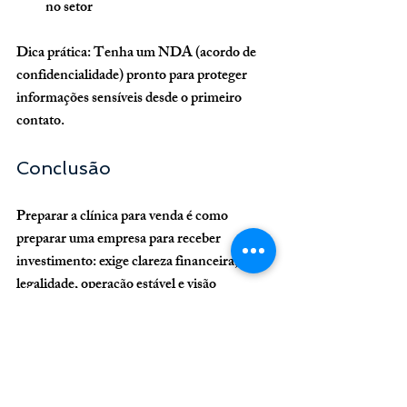
no setor
Dica prática:
 Tenha um NDA (acordo de 
confidencialidade) pronto para proteger 
informações sensíveis desde o primeiro 
contato.
Conclusão
Preparar a clínica para venda é como 
preparar uma empresa para receber 
investimento: exige clareza financeira, 
legalidade, operação estável e visão 
estratégica. Quanto mais profissional for a 
preparação, maior será o valor percebido 
pelo mercado. Em vez de vender por 
necessidade, venda por oportunidade — e 
saia do negócio no seu melhor momento.