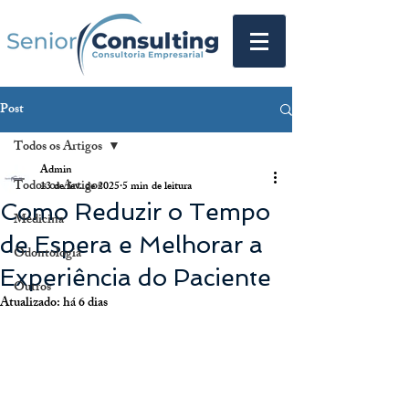
Post
Todos os Artigos
Admin
Todos os Artigos
13 de fev. de 2025
5 min de leitura
Como Reduzir o Tempo
Medicina
de Espera e Melhorar a
Odontologia
Experiência do Paciente
Outros
Atualizado:
há 6 dias