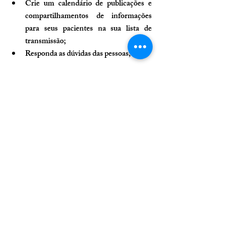
Crie um calendário de publicações e 
compartilhamentos de informações 
para seus pacientes na sua lista de 
transmissão;
Responda as dúvidas das pessoas;
Ufa, parece muita coisa, certo? Sim é 
mesmo. Por isso, você precisa de uma 
consultoria especializada em marketing para 
médicos e marketing para dentistas que crie 
campanhas de atração e fidelização de 
pacientes que realmente funcione.
Hoje nós mostramos de forma geral como 
usar o WhatsApp para captar, converter e 
fidelizar pacientes. Se você quer se 
aprofundar mais sobre esse e outros assuntos 
de gestão e marketing para empresas de 