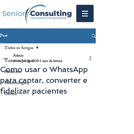
Post
Todos os Artigos
Admin
Todos os Artigos
10 de jul. de 2020
3 min de leitura
Como usar o WhatsApp
Medicina
para captar, converter e
Odontologia
fidelizar pacientes
Outros