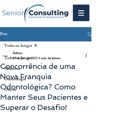
Post
Todos os Artigos
Admin
Todos os Artigos
29 de jan. de 2025
4 min de leitura
Concorrência de uma
Medicina
Nova Franquia
Odontologia
Odontológica? Como
Outros
Manter Seus Pacientes e
Superar o Desafio!