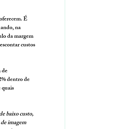
 oferecem. É 
ando, na 
lo da 
margem 
escontar custos 
 de 
22%
 dentro de 
 quais 
e baixo custo, 
e de imagem 