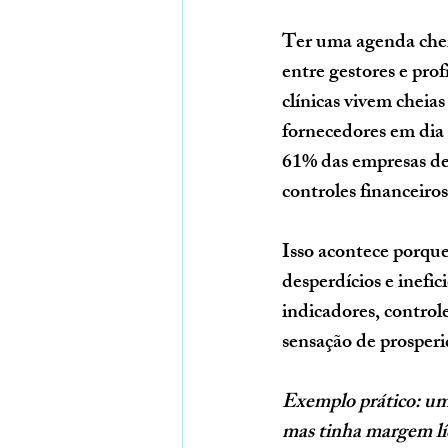
Ter uma agenda cheia
entre gestores e pr
clínicas vivem cheias
fornecedores em dia
61% das empresas de
controles financeiro
Isso acontece porqu
desperdícios e inefi
indicadores, contro
sensação de prosper
Exemplo prático:
um
mas tinha margem lí