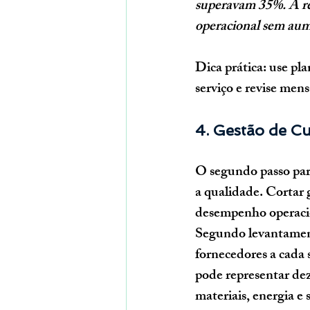
superavam 35%. A red
operacional sem au
Dica prática:
 use pla
serviço
 e revise men
4. Gestão de Cu
O segundo passo para
a qualidade. Cortar 
desempenho operacio
Segundo levantamen
fornecedores a cada 
pode representar de
materiais, energia e 