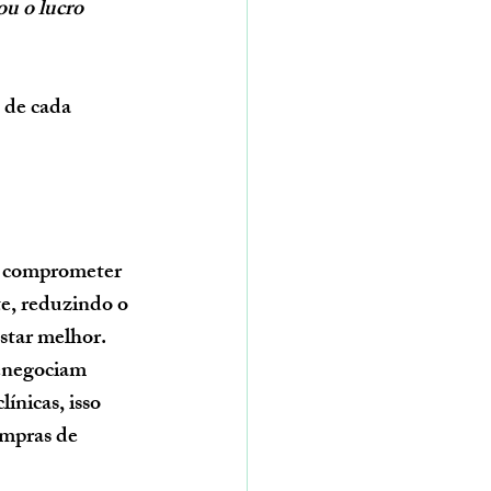
u o lucro 
 de cada 
em comprometer 
te, reduzindo o 
star melhor
.
enegociam 
línicas, isso 
ompras de 