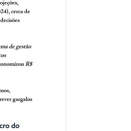
ojeções, 
24), 
cerca de 
decisões 
ema de gestão 
os 
economizou R$ 
umos, 
rever gargalos 
cro do 