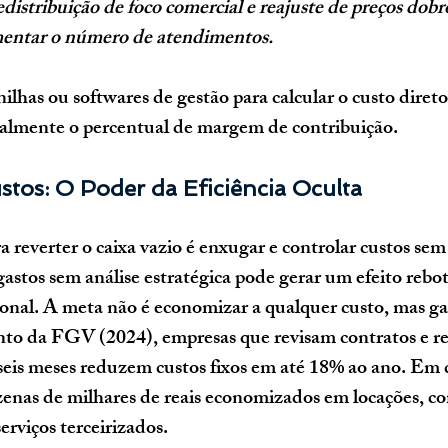
istribuição de foco comercial e reajuste de preços dobro
mentar o número de atendimentos.
nilhas ou softwares de gestão para calcular o 
custo direto
salmente o percentual de margem de contribuição.
stos: O Poder da Eficiência Oculta
 reverter o caixa vazio é enxugar e controlar custos s
gastos sem análise estratégica pode gerar um efeito rebo
nal. A meta não é economizar a qualquer custo, mas 
ga
to da FGV (2024), 
empresas que revisam contratos e r
seis meses reduzem custos fixos em até 18% ao ano.
 Em c
zenas de milhares de reais economizados em locações, c
serviços terceirizados.