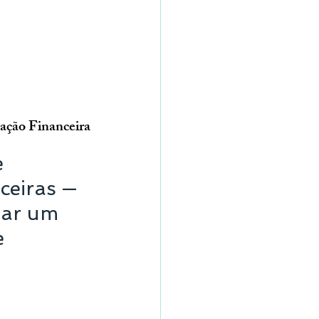
ação Financeira
 
ceiras — 
mar um 
e 