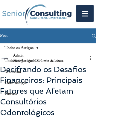
Post
Todos os Artigos
Admin
Todos os Artigos
28 de jun. de 2023
2 min de leitura
Decifrando os Desafios
Medicina
Financeiros: Principais
Odontologia
Fatores que Afetam
Outros
Consultórios
Odontológicos