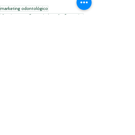
marketing odontológico
planejamento financeiro
gestão financeira
sucessoodonto
consultório odontológico
gestão de consultórios
Odontologia
Posts Relacionados
Ver tudo