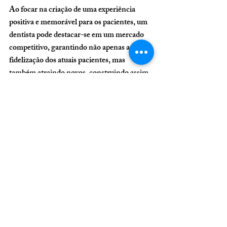
Ao focar na criação de uma experiência 
positiva e memorável para os pacientes, um 
dentista pode destacar-se em um mercado 
competitivo, garantindo não apenas a 
fidelização dos atuais pacientes, mas 
também atraindo novos, construindo assim 
um legado de excelência e confiança na 
odontologia.
Para mais informações 
sobre nosso trabalho e 
como podemos ajudar 
sua clínica ou 
consultório, entre em 