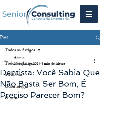
Post
Todos os Artigos
Admin
Todos os Artigos
27 de jul. de 2024
4 min de leitura
Dentista: Você Sabia Que
Medicina
Não Basta Ser Bom, É
Odontologia
Preciso Parecer Bom?
Outros