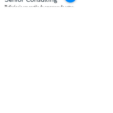
Referência em gestão de empresas do setor 
de saúde
+55 11 3254-7451
atendimento@seniorconsulting.com.br
marketing odontológico
marketing odontologia
seo clinicas odontologicas
funil de marketing odontologia
plano de marketing odontologia
consultoria de marketing odontológico
Odontologia
Posts Relacionados
Ver tudo