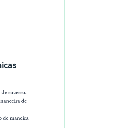
icas 
 de sucesso. 
inanceira de 
 
io de maneira 