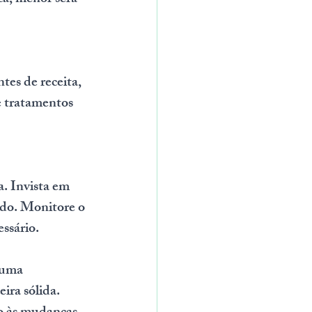
tes de receita, 
e tratamentos 
. Invista em 
ado. Monitore o 
ssário.
 uma 
ira sólida. 