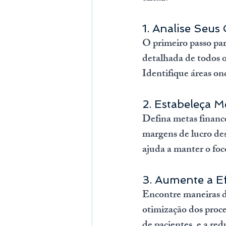
1. Analise Seus
O primeiro passo para
detalhada de todos os
Identifique áreas on
2. Estabeleça M
Defina metas financei
margens de lucro des
ajuda a manter o foc
3. Aumente a Ef
Encontre maneiras de
otimização dos proce
de pacientes, e a red