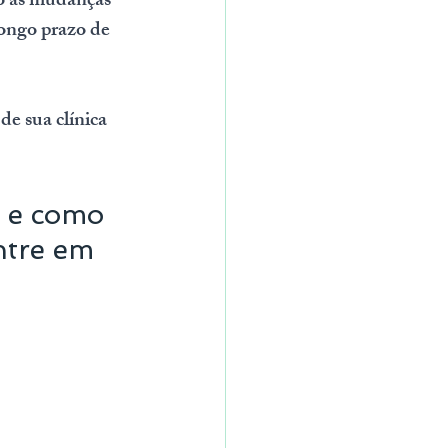
to às mudanças 
ongo prazo de 
e sua clínica 
 e como 
ntre em 