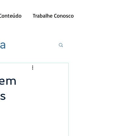
 Conteúdo
Trabalhe Conosco
ia
 em
s