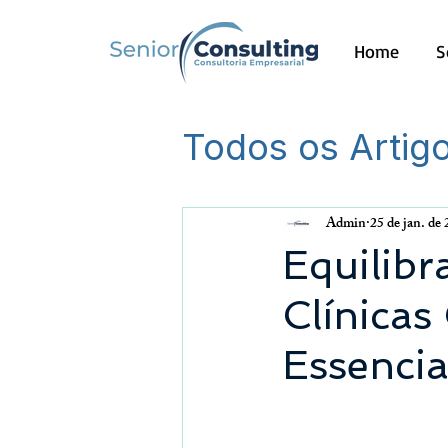
Home
S
Todos os Artig
Outros
Admin
25 de jan. de
Equilibr
Clínicas
Essencia