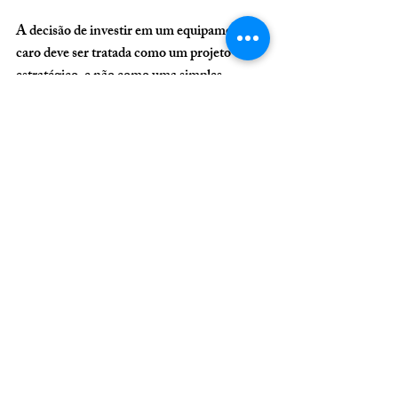
A decisão de investir em um equipamento 
caro deve ser tratada como um projeto 
estratégico, e não como uma simples 
compra.
O lucro não vem do equipamento em si, 
mas da capacidade da clínica de:
Gerar demanda consistente
Operar com eficiência
Precificar corretamente
Integrar o serviço ao modelo de 
negócio
Clínicas que entendem isso utilizam 
tecnologia como alavanca de crescimento. 
As que ignoram acabam transformando 
ativos em passivos.