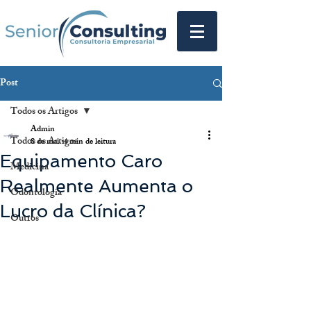
Post
Todos os Artigos
Admin
Todos os Artigos
8 de mai.
4 min de leitura
Equipamento Caro
Medicina
Realmente Aumenta o
Odontologia
Lucro da Clínica?
Outros