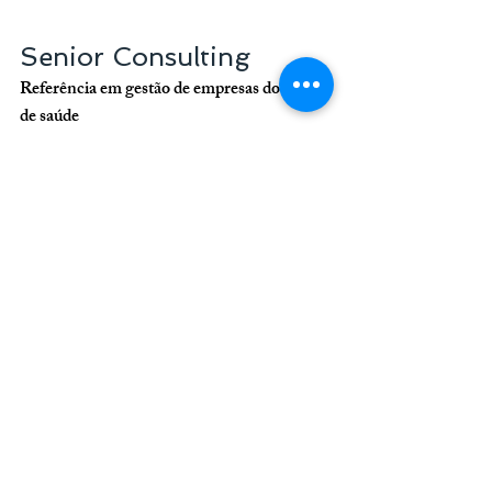
Senior Consulting
Referência em gestão de empresas do setor 
de saúde
+55 11 3254-7451
atendimento@seniorconsulting.com.br
marketing odontológico
sucessodonto
redes sociais
marketing de conteúdo
captar pacientes de implantes e próteses protocolo
atrair pacientes lentes de contato dental
atrair pacientes botox
propaganda dentistas
marketing estetica facial
captar pacientes harmonização
captar pacientes lentes
Odontologia