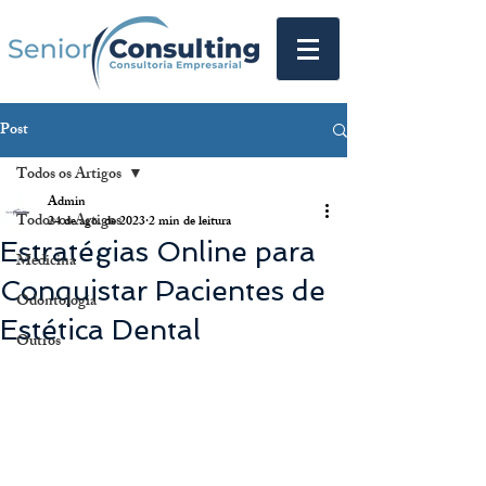
Post
Todos os Artigos
Admin
Todos os Artigos
24 de ago. de 2023
2 min de leitura
Estratégias Online para
Medicina
Conquistar Pacientes de
Odontologia
Estética Dental
Outros