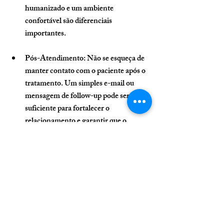
humanizado e um ambiente 
confortável são diferenciais 
importantes.
Pós-Atendimento
: Não se esqueça de 
manter contato com o paciente após o 
tratamento. Um simples e-mail ou 
mensagem de follow-up pode ser o 
suficiente para fortalecer o 
relacionamento e garantir que o 
paciente retorne.
Conclusão
Recuperar uma clínica em crise financeira 
requer uma abordagem multidisciplinar e 
estratégica. Com o diagnóstico preciso da 