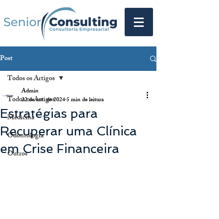
Post
Todos os Artigos
Admin
Todos os Artigos
22 de out. de 2024
5 min de leitura
Estratégias para
Medicina
Recuperar uma Clínica
Odontologia
em Crise Financeira
Outros