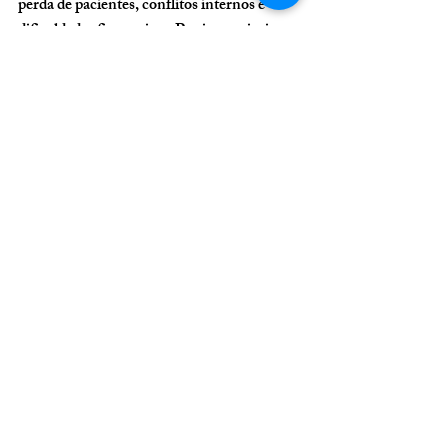
perda de pacientes, conflitos internos e 
dificuldades financeiras. Por isso, priorizar a 
gestão essencial não é apenas uma boa 
prática: é a chave para transformar uma 
clínica médica em um negócio sólido e de 
longo prazo.
Para mais informações 
sobre nosso trabalho e 
como podemos ajudar 
sua clínica ou 
consultório, entre em 
contato!