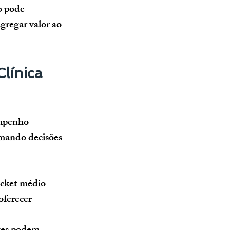
o pode 
gregar valor ao 
línica 
empenho 
omando decisões 
icket médio 
oferecer 