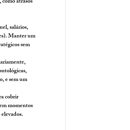
, como atrasos 
el, salários, 
ões). Manter um 
ratégicos sem 
iariamente, 
ntológicas, 
o, e sem um 
a cobrir 
io em momentos 
 elevados.