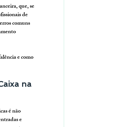
nanceira
, que, se 
issionais de 
 erros comuns 
jamento 
falência e como 
Caixa na 
cas é não 
entradas e 