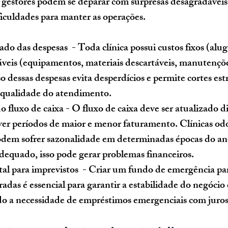
os gestores podem se deparar com surpresas desagradáveis
iculdades para manter as operações.
ado das despesas
  - Toda clínica possui custos fixos (alugu
áveis (equipamentos, materiais descartáveis, manutenç
so
 dessas despesas evita desperdícios e permite cortes est
qualidade do atendimento.
 fluxo de caixa
 - O fluxo de caixa deve ser atualizado d
er períodos de maior e menor faturamento. Clínicas odo
odem sofrer sazonalidade em determinadas épocas do an
equado, isso pode gerar problemas financeiros.
tal para imprevistos
  - Criar um fundo de emergência par
radas é essencial para garantir a estabilidade do negóc
ndo a necessidade de empréstimos emergenciais com juros