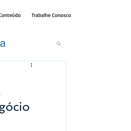
 Conteúdo
Trabalhe Conosco
ia
s
gócio