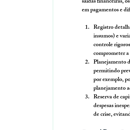
saídas financeiras, 
em pagamentos e dif
Registro detalh
insumos) e vari
controle rigoro
comprometer a 
Planejamento do
permitindo prev
por exemplo, p
planejamento ad
Reserva de capi
despesas inespe
de crise, evita