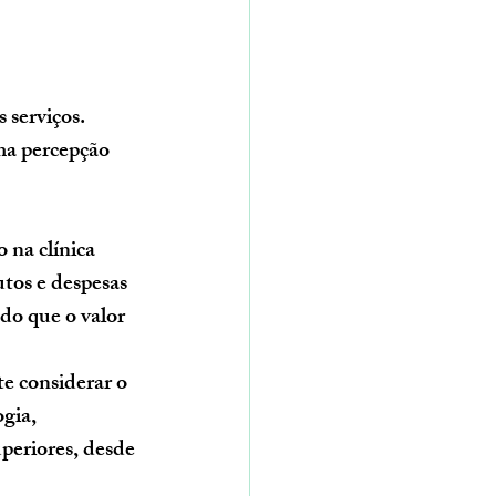
 serviços. 
ma percepção 
 na clínica 
utos e despesas 
ndo que o valor 
te considerar o 
gia, 
periores, desde 