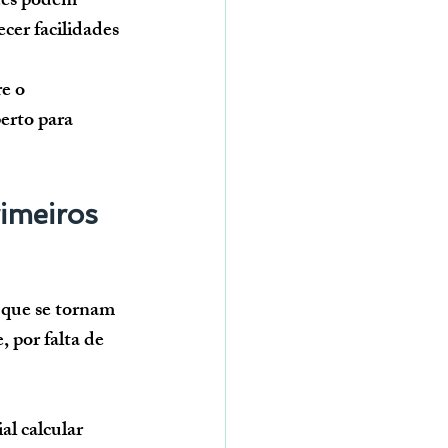
tes podem 
cer facilidades 
e o 
erto para 
imeiros 
 que se tornam 
 por falta de 
ial calcular 