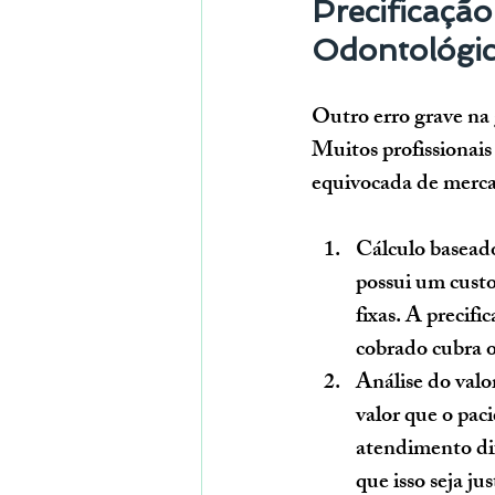
Precificação
Odontológi
Outro erro grave na g
Muitos profissionai
equivocada de mercad
Cálculo baseado
possui um custo 
fixas. A precifi
cobrado cubra os
Análise do valo
valor que o paci
atendimento dif
que isso seja ju