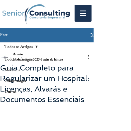
Post
Todos os Artigos
Admin
Todos os Artigos
17 de mar. de 2025
5 min de leitura
Guia Completo para
Medicina
Regularizar um Hospital:
Odontologia
Licenças, Alvarás e
Outros
Documentos Essenciais