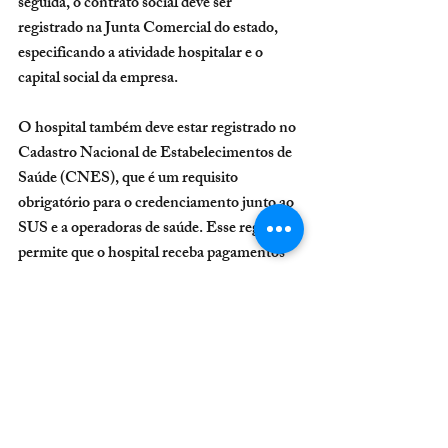
seguida, o contrato social deve ser 
registrado na Junta Comercial do estado, 
especificando a atividade hospitalar e o 
capital social da empresa.
O hospital também deve estar registrado no 
Cadastro Nacional de Estabelecimentos de 
Saúde (CNES), que é um requisito 
obrigatório para o credenciamento junto ao 
SUS e a operadoras de saúde. Esse registro 
permite que o hospital receba pagamentos 
por serviços prestados ao sistema público e 
aos convênios privados.
Outro documento essencial é o certificado 
de regularidade do Conselho Regional de 
Medicina (CRM) e do Conselho Regional 
de Enfermagem (COREN), que garantem 