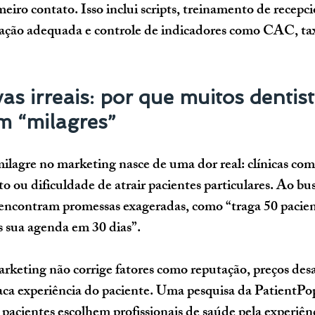
eiro contato. Isso inclui scripts, treinamento de recepcio
ação adequada e controle de indicadores como CAC, tax
vas irreais: por que muitos dentist
m “milagres”
lagre no marketing nasce de uma dor real: clínicas com
 ou dificuldade de atrair pacientes particulares. Ao bus
 encontram promessas exageradas, como “traga 50 pacien
 sua agenda em 30 dias”.
keting não corrige fatores como reputação, preços desal
raca experiência do paciente. Uma pesquisa da PatientP
pacientes escolhem profissionais de saúde pela experiênc