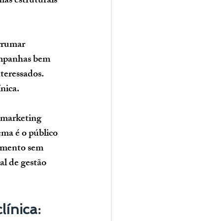
as estruturais 
rrumar 
mpanhas bem 
teressados. 
nica.
 marketing 
ma é o público 
dimento sem 
al de gestão 
ínica: 