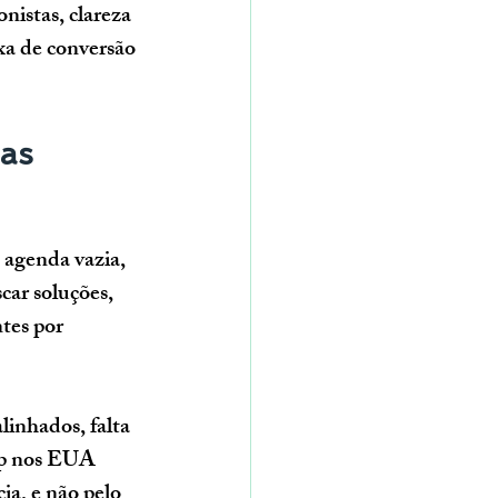
nistas, clareza 
a de conversão 
as 
 agenda vazia, 
car soluções, 
tes por 
inhados, falta 
op nos EUA 
ia, e não pelo 