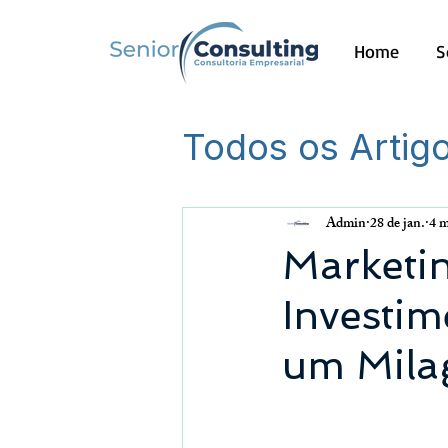
Home
S
Todos os Artig
Outros
Admin
28 de jan.
4 m
Marketi
Investim
um Mila