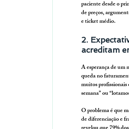
paciente desde o prim
de preços, argument
e ticket médio.
2. Expectati
acreditam e
A esperança de um mi
queda no faturamento
muitos profissionais
semana” ou “lotamos
O problema é que mar
de diferenciação e f
revelou que 
79% dos 