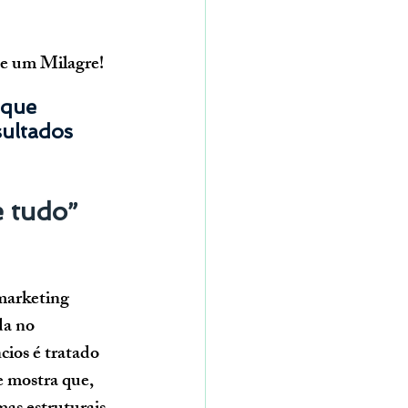
e um Milagre!
 que 
ultados 
 tudo” 
marketing 
da no 
ios é tratado 
 mostra que, 