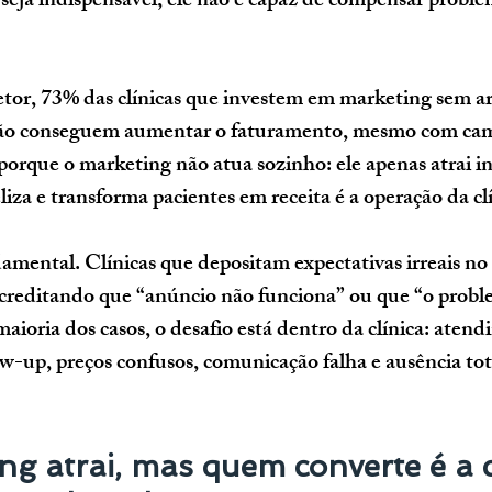
eja indispensável, ele não é capaz de compensar problem
tor, 
73% das clínicas que investem em marketing sem a
não conseguem aumentar o faturamento
, mesmo com ca
 porque o marketing não atua sozinho: ele apenas atrai in
iza e transforma pacientes em receita é a operação da clí
amental. Clínicas que depositam expectativas irreais no
creditando que “anúncio não funciona” ou que “o proble
maioria dos casos, o desafio está dentro da clínica: aten
low-up, preços confusos, comunicação falha e ausência tot
ng atrai, mas quem converte é a cl