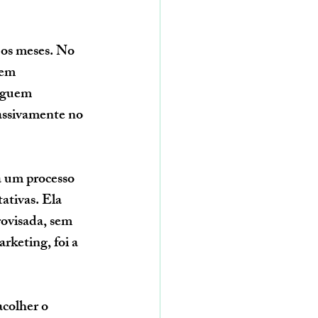
os meses. No 
 em 
eguem 
assivamente no 
a um processo 
ativas. Ela 
ovisada, sem 
rketing, foi a 
colher o 