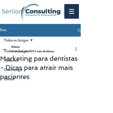
Post
Todos os Artigos
Admin
Todos os Artigos
25 de nov. de 2019
5 min de leitura
Marketing para dentistas
Medicina
- Dicas para atrair mais
Odontologia
pacientes
Outros