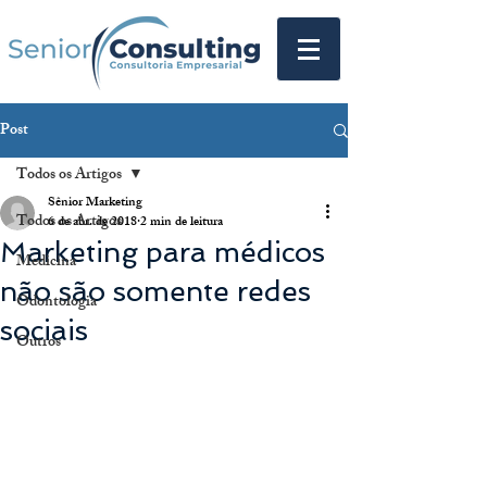
Post
Todos os Artigos
Sênior Marketing
Todos os Artigos
6 de abr. de 2018
2 min de leitura
Marketing para médicos
Medicina
não são somente redes
Odontologia
sociais
Outros