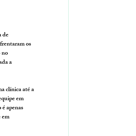
 de 
nfrentaram os 
 no 
ada a 
 clínica até a 
equipe em 
 é apenas 
e em 