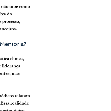
 não sabe como 
aixa do 
 processo, 
anceiros.
 Mentoria?
ica clínica, 
 liderança. 
entes, mas 
édicos relatam 
 Essa realidade 