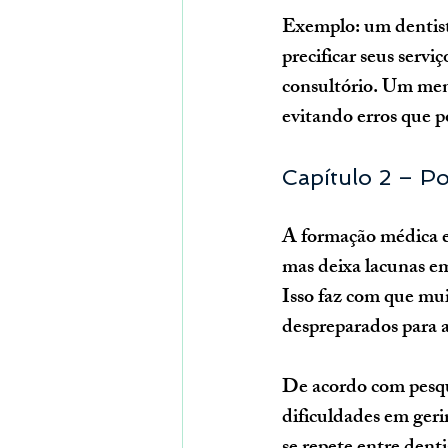
Exemplo: um dentist
precificar seus serviç
consultório. Um ment
evitando erros que p
Capítulo 2 – P
A formação médica e o
mas deixa lacunas em
Isso faz com que mui
despreparados para a
De acordo com pesqu
dificuldades em gerir