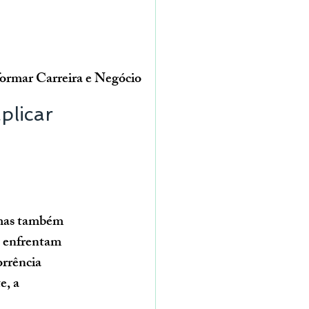
ormar Carreira e Negócio
plicar 
 mas também 
s enfrentam 
rrência 
e, a 