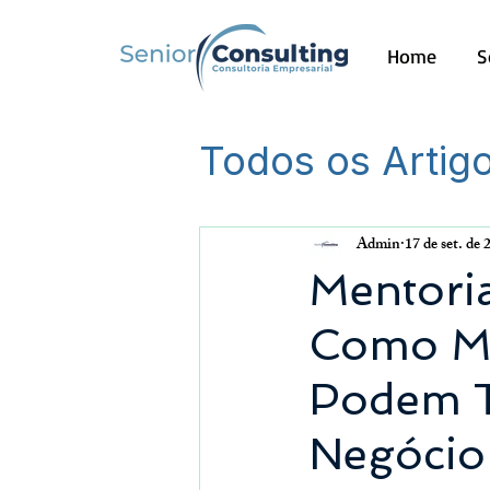
Home
S
Todos os Artig
Outros
Admin
17 de set. de 
Mentoria
Como Mé
Podem T
Negócio