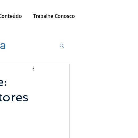
 Conteúdo
Trabalhe Conosco
ia
e:
tores