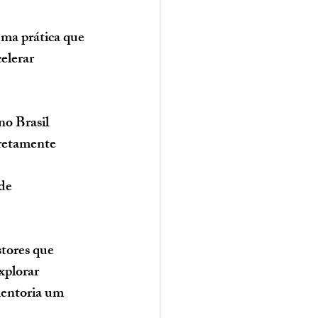
uma prática que 
elerar 
o Brasil 
iretamente 
de 
tores que 
plorar 
mentoria um 