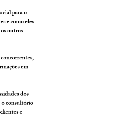
cial para o 
s e como eles 
 os outros 
s concorrentes, 
ormações em 
sidades dos 
 o consultório 
lientes e 