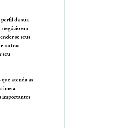
u negócio em 
ender se seus 
e outras 
r seu 
 que atenda às 
stime a 
s importantes 