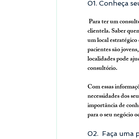
01. Conheça se
 Para ter um consultório odontológico de sucesso, é essencial conhecer bem o perfil da sua 
clientela. Saber que
um local estratégico
pacientes são jovens
localidades pode aju
consultório. 
Com essas informaçõe
necessidades dos seus
importância de conhe
para o seu negócio 
02.  Faça uma 