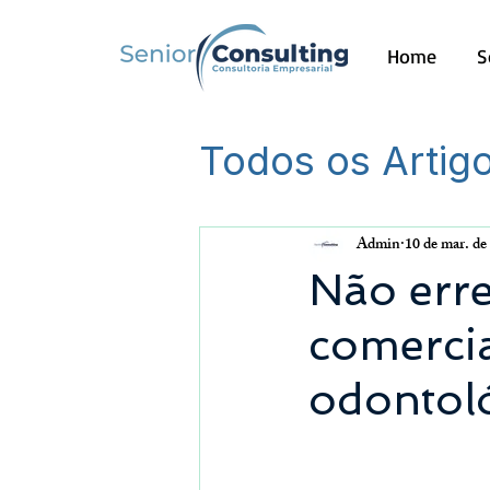
Home
S
Todos os Artig
Outros
Admin
10 de mar. de
Não erre
comercia
odontoló