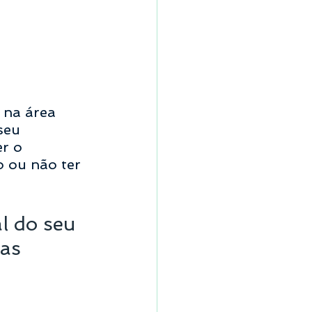
 na área 
seu 
r o 
o ou não ter 
l do seu 
as 