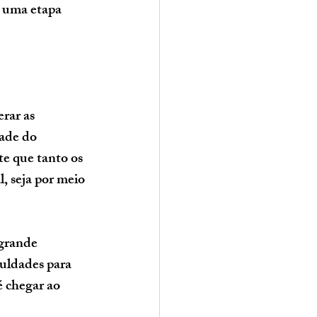
é uma etapa 
rar as 
dade do 
e que tanto os 
, seja por meio 
 grande 
culdades para 
é chegar ao 