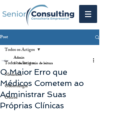
Post
Todos os Artigos
Admin
Todos os Artigos
17 de abr.
4 min de leitura
O Maior Erro que
Medicina
Médicos Cometem ao
Odontologia
Administrar Suas
Outros
Próprias Clínicas