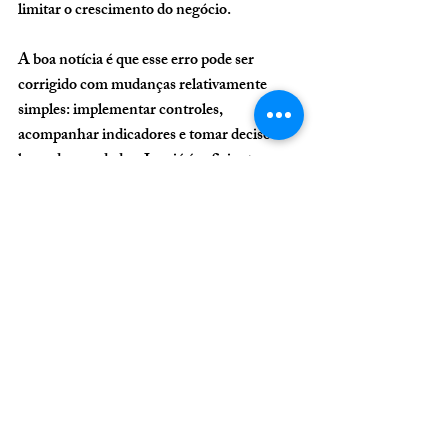
limitar o crescimento do negócio.
A boa notícia é que esse erro pode ser 
corrigido com mudanças relativamente 
simples: implementar controles, 
acompanhar indicadores e tomar decisões 
baseadas em dados. Isso já é suficiente para 
transformar a realidade financeira de muitas 
clínicas.
Se existe um diferencial competitivo hoje no 
mercado da saúde, não é apenas a qualidade 
técnica — é a capacidade de unir excelência 
médica com gestão eficiente. E é 
exatamente isso que separa clínicas que 
apenas sobrevivem daquelas que realmente 
prosperam.