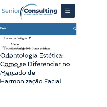
Post
Todos os Artigos
Admin
Todos os Artigos
11 de abr. de 2024
3 min de leitura
Odontologia Estética:
Medicina
Como se Diferenciar no
Odontologia
Mercado de
Outros
Harmonização Facial