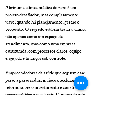
Abrir uma clínica médica do zero é um 
projeto desafiador, mas completamente 
viável quando há 
planejamento, gestão e 
propósito
. O segredo está em tratar a clínica 
não apenas como um espaço de 
atendimento, mas como uma 
empresa 
estruturada
, com processos claros, equipe 
engajada e finanças sob controle.
Empreendedores da saúde que seguem esse 
passo a passo reduzem riscos, aceleram o 
retorno sobre o investimento e constroem 
marcas sólidas e escaláveis. O mercado está 
em expansão — mas apenas quem se 
organiza desde o início colherá resultados 
sustentáveis e duradouros.