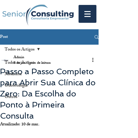
Post
Todos os Artigos
Admin
Todos os Artigos
8 de jan.
5 min de leitura
Passo a Passo Completo
Medicina
para Abrir Sua Clínica do
Odontologia
Zero: Da Escolha do
Outros
Ponto à Primeira
Consulta
Atualizado:
10 de mar.