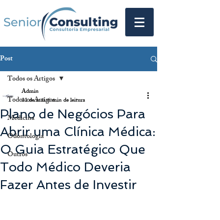
Post
Todos os Artigos
Admin
Todos os Artigos
11 de mai.
6 min de leitura
Plano de Negócios Para
Medicina
Abrir uma Clínica Médica:
Odontologia
O Guia Estratégico Que
Outros
Todo Médico Deveria
Fazer Antes de Investir