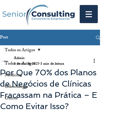
Post
Todos os Artigos
Admin
Todos os Artigos
1 de abr. de 2025
3 min de leitura
Por Que 70% dos Planos
Medicina
de Negócios de Clínicas
Odontologia
Fracassam na Prática – E
Outros
Como Evitar Isso?