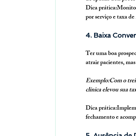
Dica prática:
Monitor
por serviço e taxa de
4. Baixa Conve
Ter uma boa prospec
atrair pacientes, ma
Exemplo:Com o trein
clínica elevou sua t
Dica prática:
Impleme
fechamento e acompa
5. Ausência de