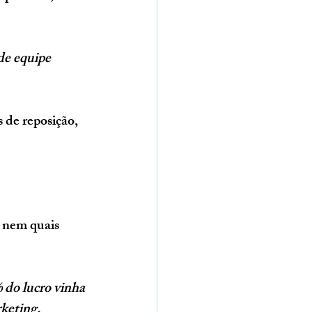
de equipe 
 de reposição, 
, nem quais 
do lucro vinha 
keting.