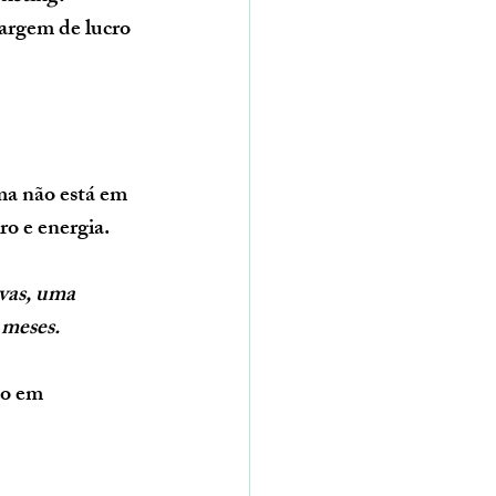
argem de lucro 
ma não está em 
ro e energia.
vas, uma 
 meses.
o em 