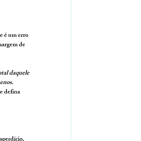
e é um erro 
 margem de 
tal daquele 
enos.
e defina 
perdício, 