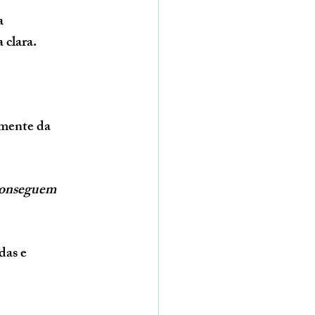
a 
 clara.
amente da 
conseguem 
das e 