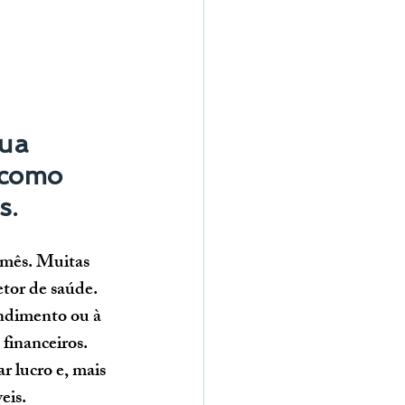
ua 
 como 
s.
 mês. Muitas 
tor de saúde. 
endimento ou à 
financeiros.
r lucro e, mais 
eis.