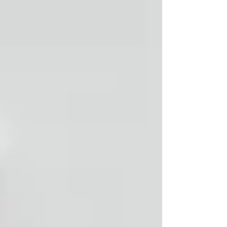
com estimativa de custos, categorias de
investimento, dicas de planejamento e
orientações para estruturar um projeto
seguro, eficiente e financeiramente viável.