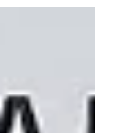
um plano de negócios bem estruturado
pode aumentar seu valor, orientar
decisões estratégicas e impulsionar o
crescimento sustentável do seu negócio
de saúde.