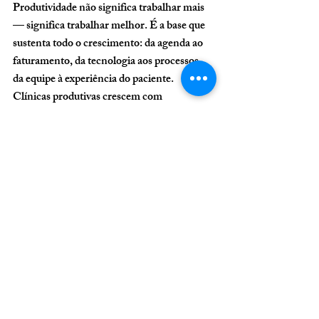
Produtividade não significa trabalhar mais 
— significa trabalhar melhor. É a base que 
sustenta todo o crescimento: da agenda ao 
faturamento, da tecnologia aos processos, 
da equipe à experiência do paciente. 
Clínicas produtivas crescem com 
previsibilidade, reduzem custos, aumentam 
margem e se tornam mais competitivas no 
mercado.
Quando gestores entendem que 
produtividade não é um detalhe operacional, 
mas sim um pilar estratégico, tudo muda: a 
clínica ganha ritmo, escala, organização e 
capacidade de expansão. Em um mercado 
cada vez mais competitivo, clínicas 
produtivas não apenas sobrevivem — elas 
prosperam.