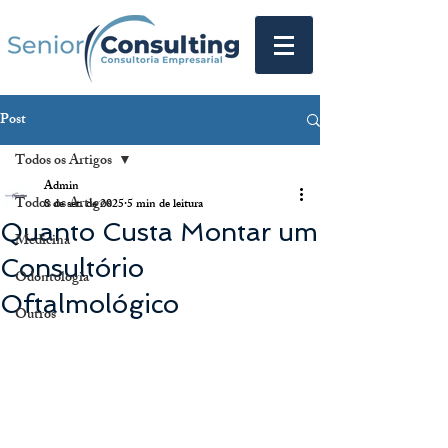
Post
Todos os Artigos
Admin
Todos os Artigos
8 de set. de 2025
5 min de leitura
Quanto Custa Montar um
Medicina
Consultório
Odontologia
Oftalmológico
Outros