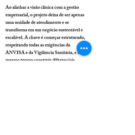
Ao alinhar a visão clínica com a gestão 
empresarial, o projeto deixa de ser apenas 
uma unidade de atendimento e se 
transforma em um negócio sustentável e 
escalável. A chave é começar estruturado, 
respeitando todas as exigências da 
ANVISA e da Vigilância Sanitária, e ao 
mesmo tempo construir diferenciais 
competitivos que atraiam pacientes e 
consolidem a marca no mercado.
Com planejamento estratégico, 
investimento correto e gestão eficiente, um 
consultório oftalmológico tem potencial de 
se tornar não apenas um espaço de 
atendimento médico, mas uma referência 
em saúde ocular na cidade, contribuindo 